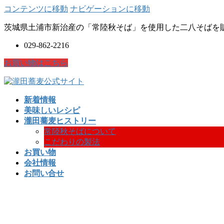
コンテンツに移動
ナビゲーションに移動
茨城県土浦市新治産の「常陸秋そば」を使用した二八そばを
029-862-2216
お買い物はこちら
新着情報
美味しいレシピ
瀧田蕎麦ヒストリー
常陸秋そばについて
こだわりの製法
お買い物
会社情報
お問い合せ